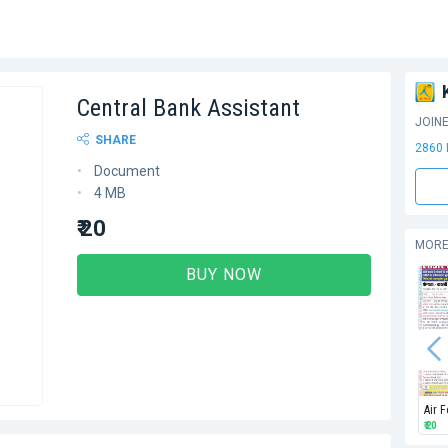
Central Bank Assistant
JOIN
SHARE
2860
Document
4 MB
₹ 20
MORE
BUY NOW
Air 
₹ 20