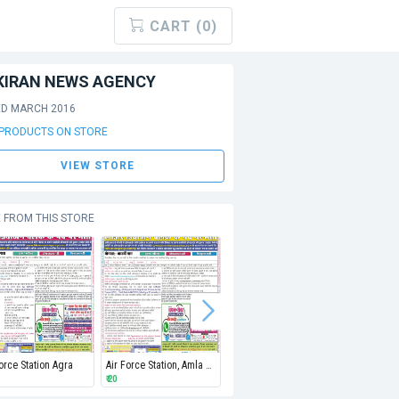
CART (0)
KIRAN NEWS AGENCY
ED MARCH 2016
 PRODUCTS ON STORE
VIEW STORE
 FROM THIS STORE
Force Station Agra
Air Force Station, Amla Depot, Betul
Air Force Station Bareilly
Air Force
₹ 20
₹ 20
₹ 20