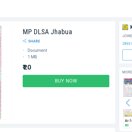
MP DLSA Jhabua
JOIN
SHARE
2860
Document
1 MB
₹ 20
MORE
BUY NOW
Air 
₹ 20