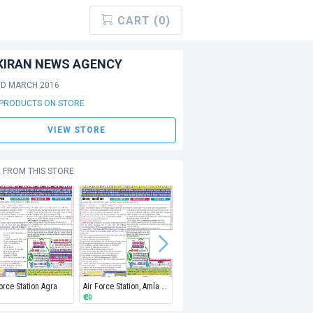
CART (0)
KIRAN NEWS AGENCY
ED MARCH 2016
 PRODUCTS ON STORE
VIEW STORE
 FROM THIS STORE
Force Station Agra
Air Force Station, Amla Depot, Betul
Air Force Station Bareilly
Air Force
₹ 20
₹ 20
₹ 20